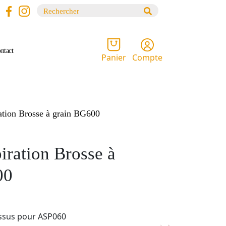
Recherche
pour :
ntact
Compte
Panier
ration Brosse à grain BG600
piration Brosse à
00
tissus pour ASP060