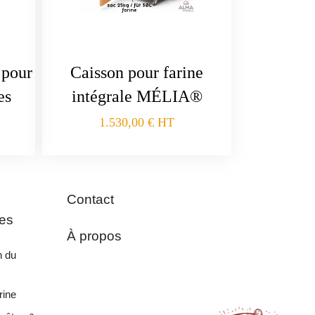
pour
Caisson pour farine
es
intégrale MÉLIA®
1.530,00
€
HT
Contact
es
À propos
n du
rine