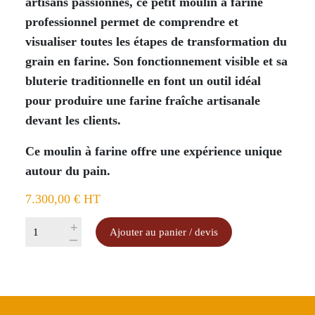
artisans passionnés, ce petit moulin à farine
professionnel permet de comprendre et
visualiser toutes les étapes de transformation du
grain en farine. Son fonctionnement visible et sa
bluterie traditionnelle en font un outil idéal
pour produire une farine fraîche artisanale
devant les clients.
Ce moulin à farine offre une expérience unique
autour du pain.
7.300,00
€
HT
quantité
+
Ajouter au panier / devis
-
de
Moulin
à
farine
Traditionnel