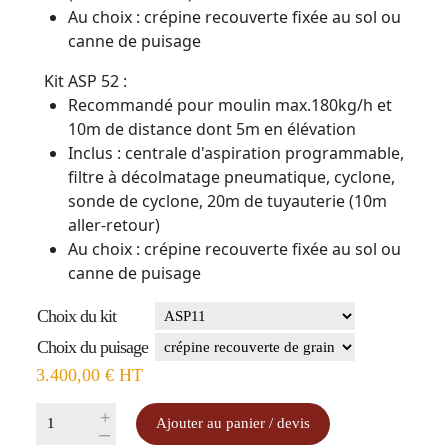
Au choix : crépine recouverte fixée au sol ou
canne de puisage
Kit ASP 52 :
Recommandé pour moulin max.180kg/h et
10m de distance dont 5m en élévation
Inclus : centrale d'aspiration programmable,
filtre à décolmatage pneumatique, cyclone,
sonde de cyclone, 20m de tuyauterie (10m
aller-retour)
Au choix : crépine recouverte fixée au sol ou
canne de puisage
Choix du kit
Choix du puisage
3.400,00
€
HT
quantité
+
Ajouter au panier / devis
-
de