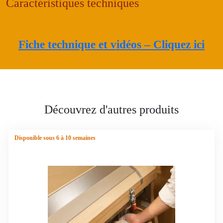
Caractéristiques techniques
farine
de
boutique
Fiche technique et vidéos – Cliquez ici
Découvrez d'autres produits
Disponible sous 6 à 10 semaines