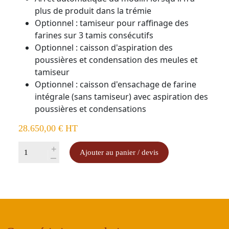
plus de produit dans la trémie
Optionnel : tamiseur pour raffinage des
farines sur 3 tamis consécutifs
Optionnel : caisson d'aspiration des
poussières et condensation des meules et
tamiseur
Optionnel : caisson d'ensachage de farine
intégrale (sans tamiseur) avec aspiration des
poussières et condensations
28.650,00
€
HT
quantité
+
Ajouter au panier / devis
-
de
MÉLIA
70®
–
Moulin
à