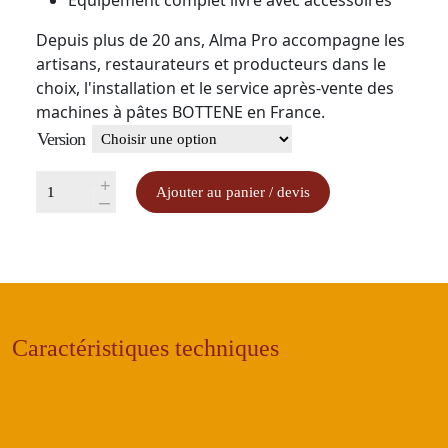
Équipement complet livré avec accessoires
Depuis plus de 20 ans, Alma Pro accompagne les
artisans, restaurateurs et producteurs dans le
choix, l'installation et le service après-vente des
machines à pâtes BOTTENE en France.
Version
quantité
+
Ajouter au panier / devis
-
de
BOTTENE
PM96
–
Presse
à
Caractéristiques techniques
pâtes
professionnelle
30
kg/h