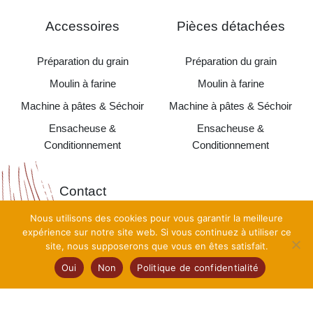
Accessoires
Pièces détachées
Préparation du grain
Préparation du grain
Moulin à farine
Moulin à farine
Machine à pâtes & Séchoir
Machine à pâtes & Séchoir
Ensacheuse &
Ensacheuse &
Conditionnement
Conditionnement
Contact
Nous utilisons des cookies pour vous garantir la meilleure
À propos
expérience sur notre site web. Si vous continuez à utiliser ce
site, nous supposerons que vous en êtes satisfait.
Oui
Non
Politique de confidentialité
Copyright©
Moulins Alma Pro 2026 •
Création
TooEasy
•
Mentions Légales
•
Politique de confidentialité
•
CGV
•
Plan