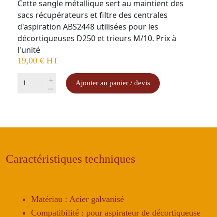
Cette sangle métallique sert au maintient des
sacs récupérateurs et filtre des centrales
d'aspiration ABS2448 utilisées pour les
décortiqueuses D250 et trieurs M/10. Prix à
l'unité
19,00
€
HT
quantité
+
Ajouter au panier / devis
-
de
Sangle
métallique
162mm
pour
aspirateur
Caractéristiques techniques
D250
&
M/10
Matériau : Acier galvanisé
Compatibilité : pour aspirateur de décortiqueuse