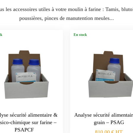
us les accessoires utiles à votre moulin à farine : Tamis, blutoi
poussières, pinces de manutention meules...
ck
En stock
yse sécurité alimentaire &
Analyse sécurité alimentair
sico-chimique sur farine –
grain – PSAG
PSAPCF
810,00
€
HT