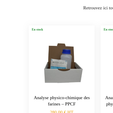
Retrouvez ici to
En stock
En sto
Analyse physico-chimique des
Anal
farines – PPCF
phy
280,00
€
HT