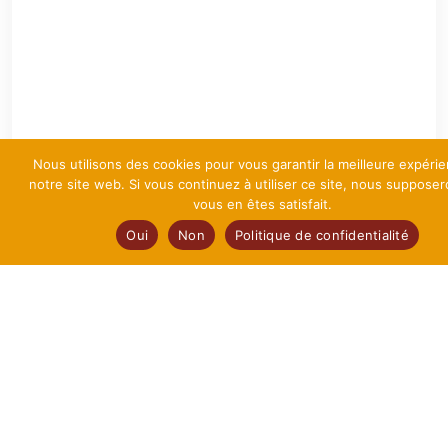
Nous utilisons des cookies pour vous garantir la meilleure expéri
notre site web. Si vous continuez à utiliser ce site, nous suppose
vous en êtes satisfait.
Oui
Non
Politique de confidentialité
Disponible sous 6 à 10 semaines