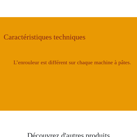
Raviolis
:
enrouleur
pour
presse
Caractéristiques techniques
à
pâtes
BOTTENE
L’enrouleur est différent sur chaque machine à pâtes.
Découvrez d'autres produits