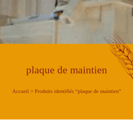
plaque de maintien
Accueil
> Produits identifiés “plaque de maintien”