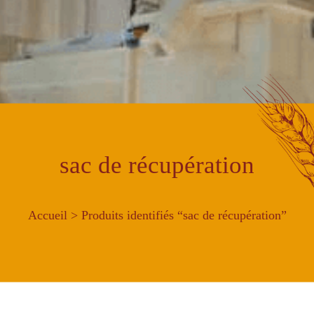
sac de récupération
Accueil
> Produits identifiés “sac de récupération”