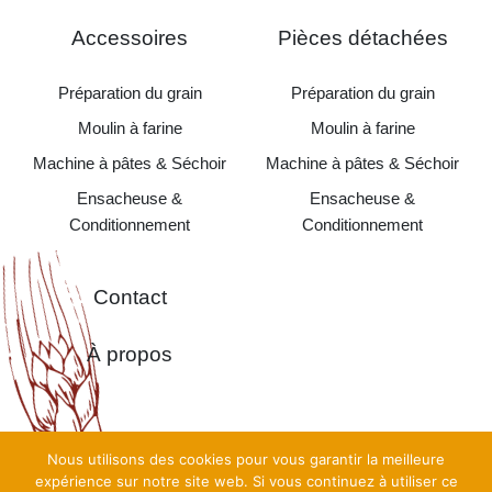
Accessoires
Pièces détachées
Préparation du grain
Préparation du grain
Moulin à farine
Moulin à farine
Machine à pâtes & Séchoir
Machine à pâtes & Séchoir
Ensacheuse &
Ensacheuse &
Conditionnement
Conditionnement
Contact
À propos
Nous utilisons des cookies pour vous garantir la meilleure
Copyright©
Moulins Alma Pro 2026 •
Création
TooEasy
•
expérience sur notre site web. Si vous continuez à utiliser ce
Mentions Légales
•
Politique de confidentialité
•
CGV
•
Plan