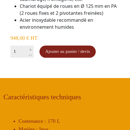
Chariot équipé de roues en Ø 125 mm en PA
(2 roues fixes et 2 pivotantes freinées)
Acier inoxydable recommandé en
environnement humides
948,00
€
HT
quantité
+
Ajouter au panier / devis
-
de
Chariot
pour
patière
170
L
Caractéristiques techniques
Contenance : 170 L
Matière : Inox