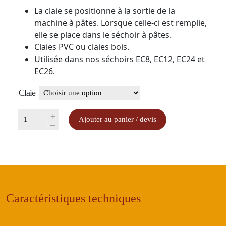
La claie se positionne à la sortie de la
machine à pâtes. Lorsque celle-ci est remplie,
elle se place dans le séchoir à pâtes.
Claies PVC ou claies bois.
Utilisée dans nos séchoirs EC8, EC12, EC24 et
EC26.
Claie
quantité
+
Ajouter au panier / devis
-
de
Claie
de
séchage
600
x
Caractéristiques techniques
400
mm
(bois