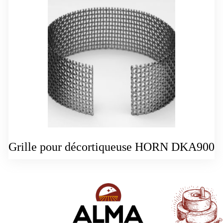
Grille pour décortiqueuse HORN DKA900