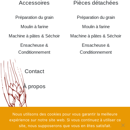
Accessoires
Pièces détachées
Préparation du grain
Préparation du grain
Moulin à farine
Moulin à farine
Machine à pâtes & Séchoir
Machine à pâtes & Séchoir
Ensacheuse &
Ensacheuse &
Conditionnement
Conditionnement
Contact
À propos
Nous utilisons des cookies pour vous garantir la meilleure
Copyright©
Moulins Alma Pro 2026 •
Création
TooEasy
•
expérience sur notre site web. Si vous continuez à utiliser ce
Mentions Légales
•
Politique de confidentialité
•
CGV
•
Plan
site, nous supposerons que vous en êtes satisfait.
du Site