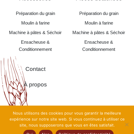
Préparation du grain
Préparation du grain
Moulin à farine
Moulin à farine
Machine à pâtes & Séchoir
Machine à pâtes & Séchoir
Ensacheuse &
Ensacheuse &
Conditionnement
Conditionnement
Contact
À propos
Nous utilisons des cookies pour vous garantir la meilleure
Copyright©
Moulins Alma Pro 2026 •
Création
TooEasy
•
expérience sur notre site web. Si vous continuez à utiliser ce
Mentions Légales
•
Politique de confidentialité
•
CGV
•
Plan
site, nous supposerons que vous en êtes satisfait.
du Site