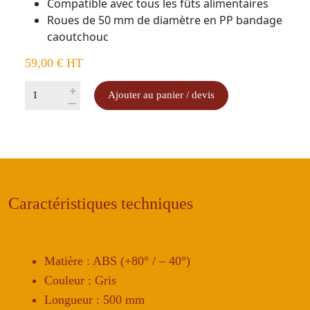
Compatible avec tous les fûts alimentaires
Roues de 50 mm de diamètre en PP bandage
caoutchouc
59,00
€
HT
quantité
+
Ajouter au panier / devis
-
de
Socle
pour
fût
alimentaire
Caractéristiques techniques
Matière : ABS (+80° / – 40°)
Couleur : Gris
Longueur : 500 mm