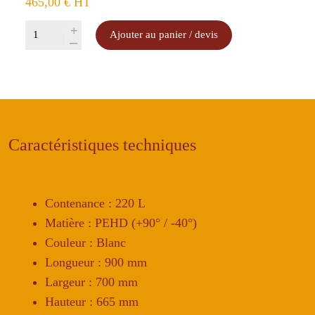
465,00
€
HT
quantité
+
Ajouter au panier / devis
-
de
Caisse
alimentaire
220
L
Caractéristiques techniques
Contenance : 220 L
Matière : PEHD (+90° / -40°)
Couleur : Blanc
Longueur : 900 mm
Largeur : 700 mm
Hauteur : 665 mm