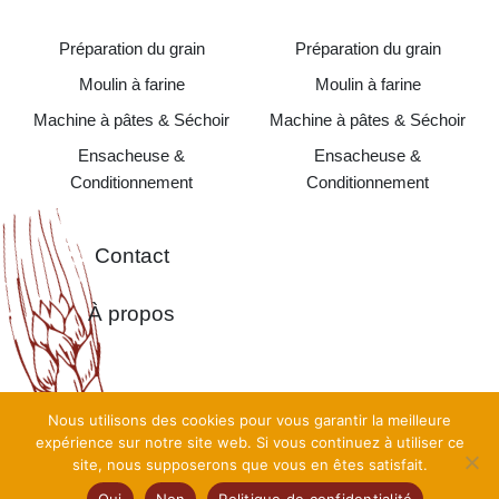
Préparation du grain
Préparation du grain
Moulin à farine
Moulin à farine
Machine à pâtes & Séchoir
Machine à pâtes & Séchoir
Ensacheuse &
Ensacheuse &
Conditionnement
Conditionnement
Contact
À propos
Nous utilisons des cookies pour vous garantir la meilleure
Copyright©
Moulins Alma Pro 2026 •
Création
TooEasy
•
expérience sur notre site web. Si vous continuez à utiliser ce
Mentions Légales
•
Politique de confidentialité
•
CGV
•
Plan
site, nous supposerons que vous en êtes satisfait.
du Site
Oui
Non
Politique de confidentialité