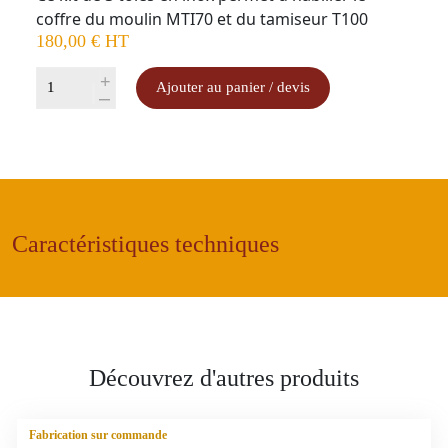
coffre du moulin MTI70 et du tamiseur T100
180,00
€
HT
quantité
+
Ajouter au panier / devis
-
de
Habillage
inox
coffre
tamiseur
MTI70
Caractéristiques techniques
-
T100
Découvrez d'autres produits
Fabrication sur commande