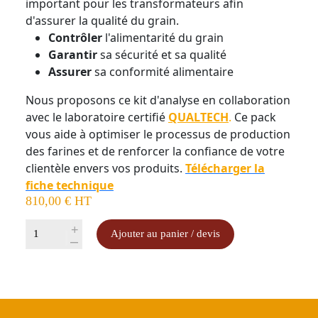
important pour les transformateurs afin
d'assurer la qualité du grain.
Contrôler
l'alimentarité du grain
Garantir
sa sécurité et sa qualité
Assurer
sa conformité alimentaire
Nous proposons ce kit d'analyse en collaboration
avec le laboratoire certifié
QUALTECH
.
Ce pack
vous aide à optimiser le processus de production
des farines et de renforcer la confiance de votre
clientèle envers vos produits.
Télécharger la
fiche technique
810,00
€
HT
quantité
+
Ajouter au panier / devis
-
de
Analyse
sécurité
alimentaire
sur