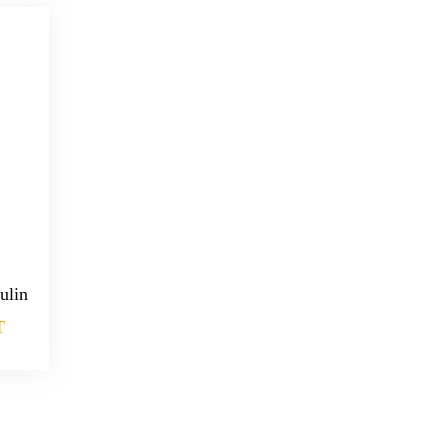
ulin
T