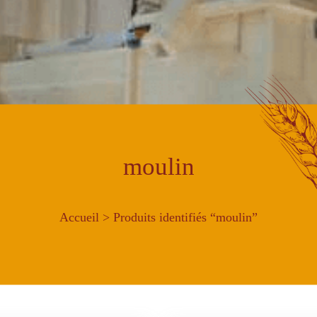
moulin
Accueil
> Produits identifiés “moulin”