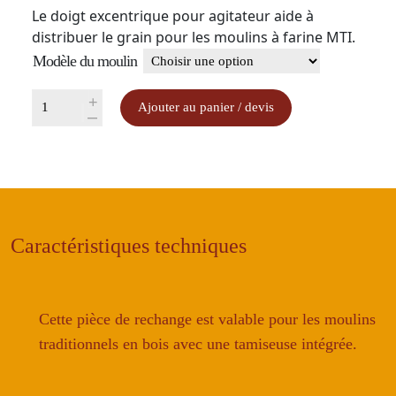
Le doigt excentrique pour agitateur aide à
distribuer le grain pour les moulins à farine MTI.
Modèle du moulin
quantité
+
Ajouter au panier / devis
-
de
Doigt
excentrique
d'agitation
auget
pour
Caractéristiques techniques
moulin
à
farine
traditionnel
Cette pièce de rechange est valable pour les moulins
traditionnels en bois avec une tamiseuse intégrée.