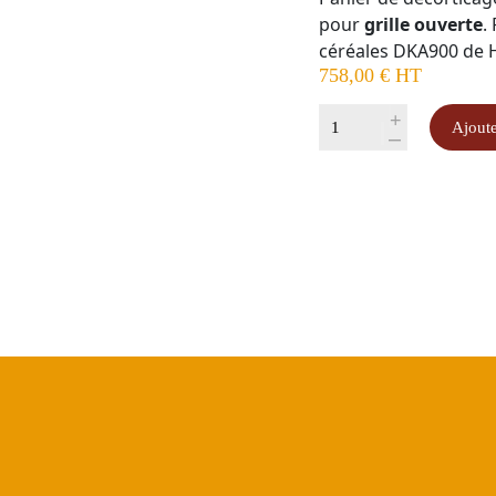
pour
grille ouverte
.
céréales DKA900 de
758,00
€
HT
quantité
+
Ajoute
-
de
Panier
de
décorticage
HORN
DKA900