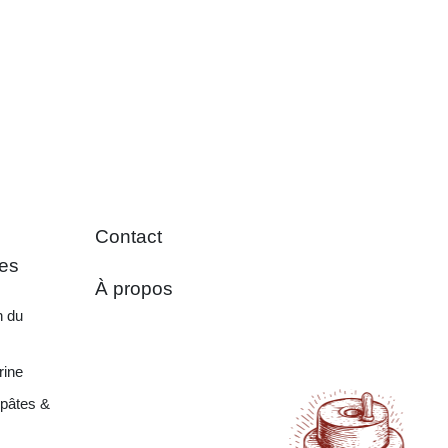
Contact
es
À propos
n du
rine
pâtes &