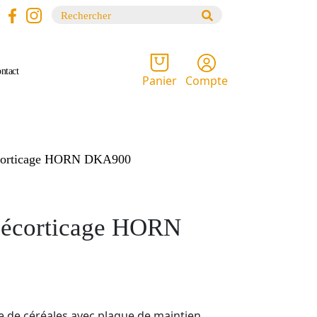
Recherche
pour :
ntact
Compte
Panier
écorticage HORN DKA900
 décorticage HORN
e de céréales avec plaque de maintien