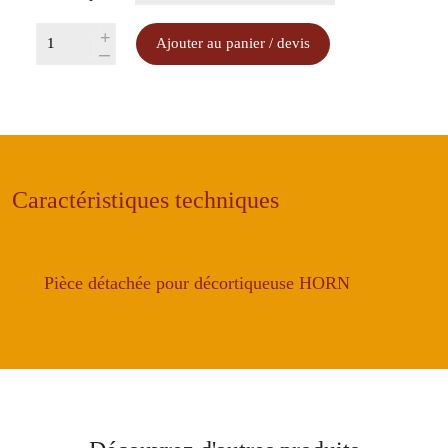
quantité
+
Ajouter au panier / devis
-
de
Plaque
de
maintien
HORN
DVC2
Caractéristiques techniques
Pièce détachée pour décortiqueuse HORN