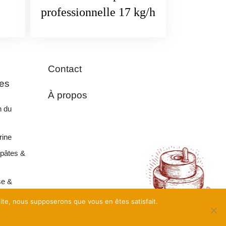
professionnelle 17 kg/h
Contact
es
À propos
n du
rine
pâtes &
e &
nement
 site, nous supposerons que vous en êtes satisfait.
ité
•
CGV
•
Plan du Site