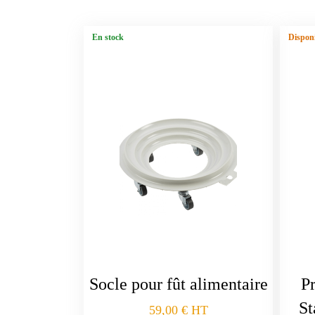
En stock
Disponi
Socle pour fût alimentaire
Pr
St
59,00
€
HT