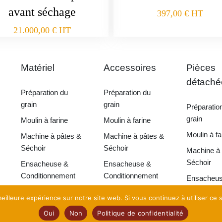
avant séchage
397,00
€
HT
21.000,00
€
HT
Matériel
Accessoires
Pièces
détaché
Préparation du
Préparation du
grain
grain
Préparatio
grain
Moulin à farine
Moulin à farine
Moulin à fa
Machine à pâtes &
Machine à pâtes &
Séchoir
Séchoir
Machine à 
Séchoir
Ensacheuse &
Ensacheuse &
Conditionnement
Conditionnement
Ensacheus
Condition
eilleure expérience sur notre site web. Si vous continuez à utiliser ce
a Pro 2026 •
Création
TooEasy
•
Mentions Légales
•
Politique de confidential
Oui
Non
Politique de confidentialité