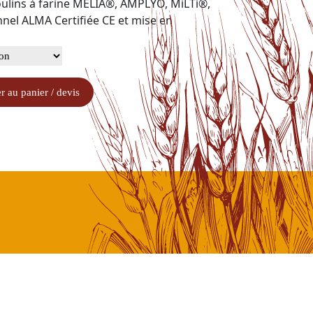
lins à farine MÉLIA®, AMPLYO, MiLTi®,
nel ALMA Certifiée CE et mise en
r au panier / devis