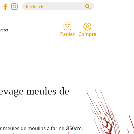
Recherche
pour :
ntact
Compte
Panier
levage meules de
r meules de moulins à farine Ø50cm,