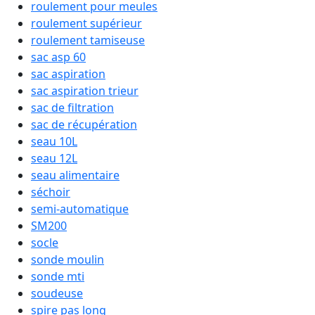
roulement pour meules
roulement supérieur
roulement tamiseuse
sac asp 60
sac aspiration
sac aspiration trieur
sac de filtration
sac de récupération
seau 10L
seau 12L
seau alimentaire
séchoir
semi-automatique
SM200
socle
sonde moulin
sonde mti
soudeuse
spire pas long